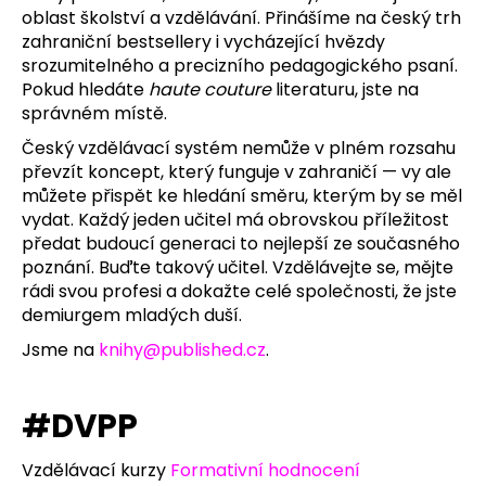
u
oblast školství a vzdělávání. Přinášíme na český trh
a
zahraniční bestsellery i vycházející hvězdy
j
srozumitelného a precizního pedagogického psaní.
í
Pokud hledáte
haute couture
literaturu, jste na
t
správném místě.
?
Český vzdělávací systém nemůže v plném rozsahu
převzít koncept, který funguje v zahraničí — vy ale
můžete přispět ke hledání směru, kterým by se měl
vydat. Každý jeden učitel má obrovskou příležitost
předat budoucí generaci to nejlepší ze současného
HLEDAT
poznání. Buďte takový učitel. Vzdělávejte se, mějte
rádi svou profesi a dokažte celé společnosti, že jste
demiurgem mladých duší.
D
Jsme na
knihy@published.cz
.
o
p
o
#DVPP
r
u
Vzdělávací kurzy
Formativní
hodnocení