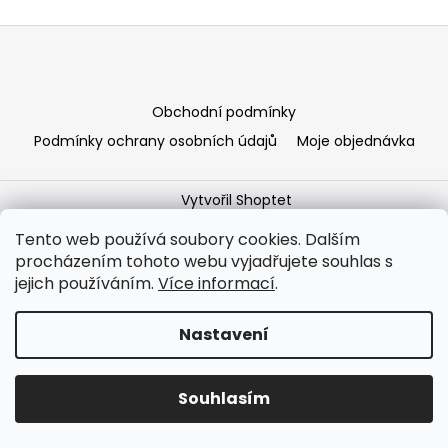
a
Z
j
á
í
p
t
a
Obchodní podmínky
?
t
Podmínky ochrany osobních údajů
Moje objednávka
í
Vytvořil Shoptet
Copyright 2026
Nakladatelství publishED
. Všechna
HLEDAT
Tento web používá soubory cookies. Dalším
práva vyhrazena.
procházením tohoto webu vyjadřujete souhlas s
jejich používáním.
Více informací
.
D
Nastavení
o
p
o
Souhlasím
r
u