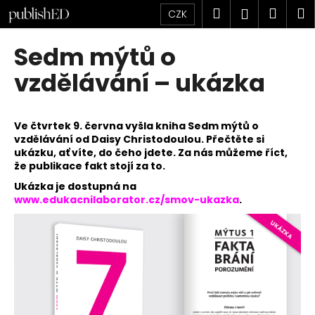
K
Přejít
Hledat
Náku
M
Přihlášen
CZK
na
o
obsah
Zpět
Zpět
košík
š
Sedm mýtů o
í
C
vzdělávání – ukázka
k
o
p
Ve čtvrtek 9. června vyšla kniha Sedm mýtů o
o
vzdělávání od Daisy Christodoulou. Přečtěte si
t
ukázku, ať víte, do čeho jdete. Za nás můžeme říct,
ř
že publikace fakt stojí za to.
e
Ukázka je dostupná na
www.edukacnilaborator.cz/smov-ukazka
.
b
u
j
e
t
e
n