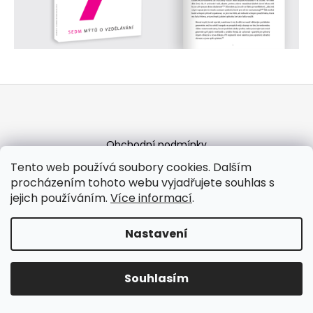
a
j
í
t
?
Z
á
p
a
Obchodní podmínky
t
HLEDAT
Podmínky ochrany osobních údajů
Moje objednávka
Tento web používá soubory cookies. Dalším
í
procházením tohoto webu vyjadřujete souhlas s
jejich používáním.
Více informací
.
Vytvořil Shoptet
D
Copyright 2026
Nakladatelství publishED
. Všechna
Nastavení
o
práva vyhrazena.
p
o
Souhlasím
r
u