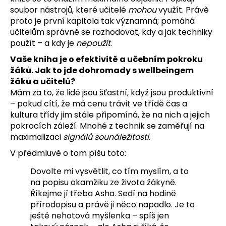
soubor nástrojů, které učitelé
mohou
využít. Právě
proto je první kapitola tak významná; pomáhá
učitelům správně se rozhodovat, kdy a jak techniky
použít – a kdy je
nepoužít
.
Vaše kniha je o efektivitě a učebním pokroku
žáků. Jak to jde dohromady s wellbeingem
žáků a učitelů?
Mám za to, že lidé jsou šťastní, když jsou produktivní
– pokud cítí, že má cenu trávit ve třídě čas a
kultura třídy jim stále připomíná, že na nich a jejich
pokrocích záleží. Mnohé z technik se zaměřují na
maximalizaci
signálů sounáležitosti
.
V předmluvě o tom píšu toto:
Dovolte mi vysvětlit, co tím myslím, a to
na popisu okamžiku ze života žákyně.
Říkejme jí třeba Asha. Sedí na hodině
přírodopisu a právě ji něco napadlo. Je to
ještě nehotová myšlenka – spíš jen