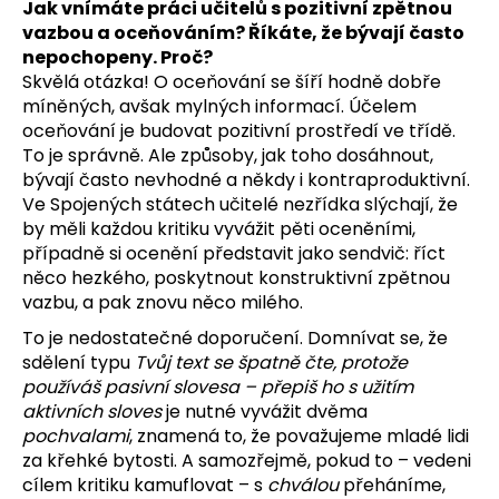
Jak vnímáte práci učitelů s pozitivní zpětnou
vazbou a oceňováním? Říkáte, že bývají často
nepochopeny. Proč?
Skvělá otázka! O oceňování se šíří hodně dobře
míněných, avšak mylných informací. Účelem
oceňování je budovat pozitivní prostředí ve třídě.
To je správně. Ale způsoby, jak toho dosáhnout,
bývají často nevhodné a někdy i kontraproduktivní.
Ve Spojených státech učitelé nezřídka slýchají, že
by měli každou kritiku vyvážit pěti oceněními,
případně si ocenění představit jako sendvič: říct
něco hezkého, poskytnout konstruktivní zpětnou
vazbu, a pak znovu něco milého.
To je nedostatečné doporučení. Domnívat se, že
sdělení typu
Tvůj text se špatně čte, protože
používáš pasivní slovesa – přepiš ho s užitím
aktivních sloves
je nutné vyvážit dvěma
pochvalami
, znamená to, že považujeme mladé lidi
za křehké bytosti. A samozřejmě, pokud to – vedeni
cílem kritiku kamuflovat – s
chválou
přeháníme,