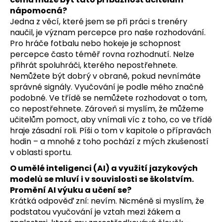
nápomocná?
Jedna z věcí, které jsem se při práci s trenéry
naučil, je význam percepce pro naše rozhodování.
Pro hráče fotbalu nebo hokeje je schopnost
percepce často téměř rovna rozhodnutí. Nelze
přihrát spoluhráči, kterého nepostřehnete.
Nemůžete být dobrý v obraně, pokud nevnímáte
správné signály. Vyučování je podle mého značně
podobné. Ve třídě se nemůžete rozhodovat o tom,
co nepostřehnete. Zároveň si myslím, že můžeme
učitelům pomoct, aby vnímali víc z toho, co ve třídě
hraje zásadní roli. Píši o tom v kapitole o přípravách
hodin – a mnohé z toho pochází z mých zkušeností
v oblasti sportu.
O umělé inteligenci (AI) a využití jazykových
modelů se mluví i v souvislosti se školstvím.
Promění AI výuku a učení se?
Krátká odpověď zní: nevím. Nicméně si myslím, že
podstatou vyučování je vztah mezi žákem a