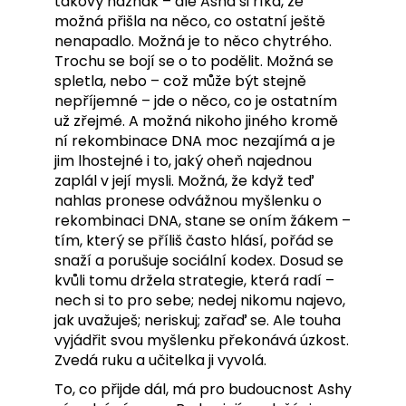
takový náznak – ale Asha si říká, že
možná přišla na něco, co ostatní ještě
nenapadlo. Možná je to něco chytrého.
Trochu se bojí se o to podělit. Možná se
spletla, nebo – což může být stejně
nepříjemné – jde o něco, co je ostatním
už zřejmé. A možná nikoho jiného kromě
ní rekombinace DNA moc nezajímá a je
jim lhostejné i to, jaký oheň najednou
zaplál v její mysli. Možná, že když teď
nahlas pronese odvážnou myšlenku o
rekombinaci DNA, stane se oním žákem –
tím, který se příliš často hlásí, pořád se
snaží a porušuje sociální kodex. Dosud se
kvůli tomu držela strategie, která radí –
nech si to pro sebe; nedej nikomu najevo,
jak uvažuješ; neriskuj; zařaď se. Ale touha
vyjádřit svou myšlenku překonává úzkost.
Zvedá ruku a učitelka ji vyvolá.
To, co přijde dál, má pro budoucnost Ashy