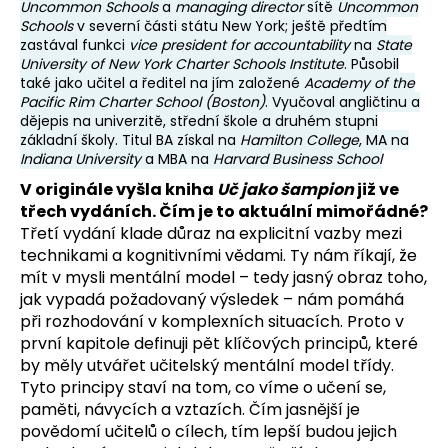
Uncommon Schools
a
managing director
sítě
Uncommon
Schools
v severní části státu New York; ještě předtím
zastával funkci
vice president for accountability
na
State
University of New York Charter Schools Institute
. Působil
také jako učitel a ředitel na jím založené
Academy of the
Pacific Rim Charter School (Boston)
. Vyučoval angličtinu a
dějepis na univerzitě, střední škole a druhém stupni
základní školy. Titul BA získal na
Hamilton College
, MA na
Indiana University
a MBA na
Harvard Business School
V originále vyšla kniha
Uč jako šampion
již ve
třech vydáních. Čím je to aktuální mimořádné?
Třetí vydání klade důraz na explicitní vazby mezi
technikami a kognitivními vědami. Ty nám říkají, že
mít v mysli mentální model – tedy jasný obraz toho,
jak vypadá požadovaný výsledek – nám pomáhá
při rozhodování v komplexních situacích. Proto v
první kapitole definuji pět klíčových principů, které
by měly utvářet učitelský mentální model třídy.
Tyto principy staví na tom, co víme o učení se,
paměti, návycích a vztazích. Čím jasnější je
povědomí učitelů o cílech, tím lepší budou jejich