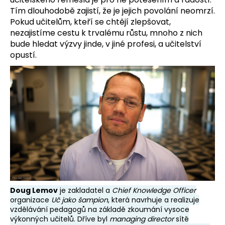
č
Tím dlouhodobě zajistí, že je jejich povolání neomrzí.
u
Pokud učitelům, kteří se chtějí zlepšovat,
j
nezajistíme cestu k trvalému růstu, mnoho z nich
e
bude hledat výzvy jinde, v jiné profesi, a učitelství
m
opustí.
e
Doug Lemov
je zakladatel a
Chief Knowledge Officer
organizace
Uč jako šampion
, která navrhuje a realizuje
vzdělávání pedagogů na základě zkoumání vysoce
výkonných učitelů. Dříve byl
managing director
sítě