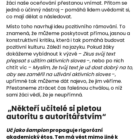
žáci naše oceňování přestanou vnímat. Přitom se
jedná o účinný nástroj – pomáhá lidem uvědomit si,
co mají dělat a následovat.
Místo toho navrhuji ideu pozitivního rámování. To
znamená, že můžeme poskytovat přímou, jasnou a
konstruktivní kritiku, která i tak pomáhá budovat
pozitivní kulturu. Záleží na jazyku. Pokud žáky
dokážeme vybídnout k výzvě –
Zkus svůj text
přepsat s užitím aktivních sloves
–, nebo po nich
chtít víc –
Myslím, že tvůj text je už dost dobrý na to,
aby ses zaměřil na užívání aktivních sloves
–,
upřímně tak můžeme dát najevo, že jim věříme.
Přestaneme ztrácet čas falešnou chválou, o níž
sami žáci vědí, že je neupřímná.
„Někteří učitelé si pletou
autoritu s autoritářstvím“
Uč jako šampion
propaguje rigorózní
akademický étos. Ten má vést mimo jiné k