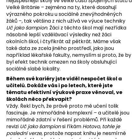
nejúspěšnější školy ve velké části Spojených států a
Velké Británie – zejména na ty, které dosahují
výrazného pokroku u sociálně znevýhodněných
žáků –, tak většina z nich užívá ve výuce techniky
Uč jako šampion
. Žáci z těchto škol mají nezřídka
násobně lepší vzdělávací výsledky než žáci
okolních škol, i čtyřikrát až pětkrát. Máme však
také data ze zcela jiného prostředí, jako jsou
například lékařské fakulty, nemyslím si proto, že by
byl efekt technik omezen na školy obsluhující
sociálně slabé lokality.
Během své kariéry jste viděl nespočet škol a
učitelů. Dokáže vás i po letech, které jste
tématu efektivní výukové praxe věnoval, ve
školách něco překvapit?
Vždy. Řekl bych, že právě proto mě učení tolik
fascinuje. Je mimořádně komplexní – a učitelé jsou
mimořádně zdatní v řešení problémů. Při každé
revizi
Uč jako šampion
si říkám
Hotovo, tohle je
poslední verze
, protože napsat knihu je nesmírně