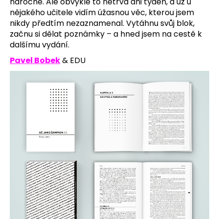
náročné. Ale obvykle to netrvá ani týden, a už u
nějakého učitele vidím úžasnou věc, kterou jsem
nikdy předtím nezaznamenal. Vytáhnu svůj blok,
začnu si dělat poznámky – a hned jsem na cestě k
dalšímu vydání.
Pavel Bobek
& EDU