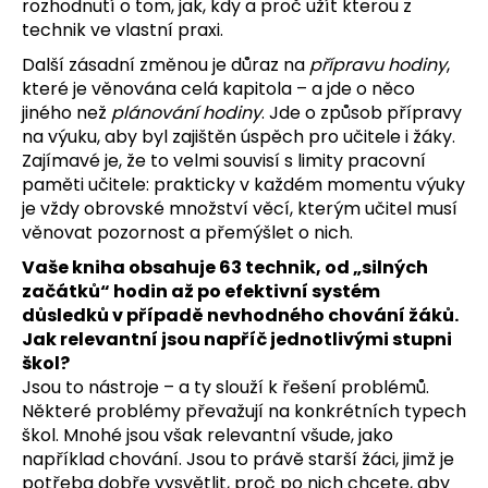
rozhodnutí o tom, jak, kdy a proč užít kterou z
technik ve vlastní praxi.
Další zásadní změnou je důraz na
přípravu hodiny
,
které je věnována celá kapitola – a jde o něco
jiného než
plánování hodiny
. Jde o způsob přípravy
na výuku, aby byl zajištěn úspěch pro učitele i žáky.
Zajímavé je, že to velmi souvisí s limity pracovní
paměti učitele: prakticky v každém momentu výuky
je vždy obrovské množství věcí, kterým učitel musí
věnovat pozornost a přemýšlet o nich.
Vaše kniha obsahuje 63 technik, od „silných
začátků“ hodin až po efektivní systém
důsledků v případě nevhodného chování žáků.
Jak relevantní jsou napříč jednotlivými stupni
škol?
Jsou to nástroje – a ty slouží k řešení problémů.
Některé problémy převažují na konkrétních typech
škol. Mnohé jsou však relevantní všude, jako
například chování. Jsou to právě starší žáci, jimž je
potřeba dobře vysvětlit, proč po nich chcete, aby