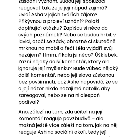
zásadní význam. Budou její spolužáci
reagovat tak, že je její nápad zajímá?
Uvidí Asha v jejich tvářích zájem?
Přikývnou a projeví uznání? Položí
doplňující otázku? Zapíšou si něco do
svých poznámek? Nebo se budou hrbit v
lavici, otočí se zády, obrazně či skutečně
mrknou na mobil a řečí těla vyjádří svůj
nezájem? Hmm, říkala jsi něco? Úšklebek.
Zazní nějaký další komentář, který ale
ignoruje její myšlenku? Bude vůbec nějaký
další komentář, nebo její slova zůstanou
bez povšimnutí, což Ashe napovídá, že se
o její názor nikdo nezajímá natolik, aby
zareagoval, nebo se na ni alespoň
podíval?
Ano, záleží na tom, zda učitel na její
komentář reaguje povzbudivě – ale
možná ještě více záleží na tom, jak na něj
reaguje Ashino sociální okolí, tedy její