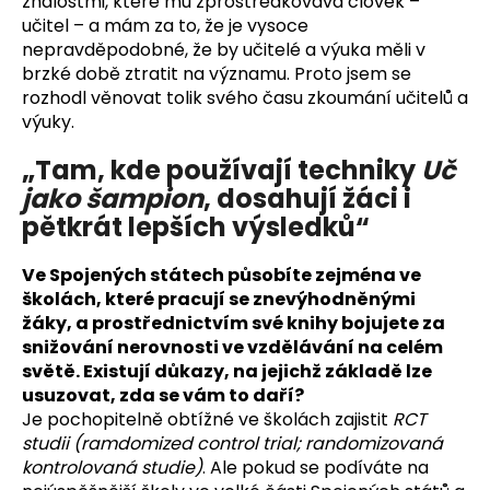
znalostmi, které mu zprostředkovává člověk –
učitel – a mám za to, že je vysoce
nepravděpodobné, že by učitelé a výuka měli v
brzké době ztratit na významu. Proto jsem se
rozhodl věnovat tolik svého času zkoumání učitelů a
výuky.
„Tam, kde používají techniky
Uč
jako šampion
, dosahují žáci i
pětkrát lepších výsledků“
Ve Spojených státech působíte zejména ve
školách, které pracují se znevýhodněnými
žáky, a prostřednictvím své knihy bojujete za
snižování nerovnosti ve vzdělávání na celém
světě. Existují důkazy, na jejichž základě lze
usuzovat, zda se vám to daří?
Je pochopitelně obtížné ve školách zajistit
RCT
studii (ramdomized control trial; randomizovaná
kontrolovaná studie)
. Ale pokud se podíváte na