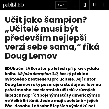
K
Přejít
Hledat
Náku
M
Přihlášen
CZK
na
o
obsah
Zpět
Zpět
košík
š
Učit jako šampion?
í
C
„Učitelé musí být
k
o
především nejlepší
p
verzí sebe sama,“ říká
o
t
Doug Lemov
ř
e
EDUkační LABoratoř po letech příprav vydala
b
knihu
Uč jako šampion 3.0
, český překlad
u
světového bestselleru pro učitele. Její autor
j
Doug Lemov roky pozoruje a studuje usilovnou
e
práci mnoha excelentních učitelů v různých
t
školách napříč Spojenými státy americkými a
ve Velké Británii. Jedno mají společné – jejich
e
žáci dosahují násobně lepších výsledků než
n