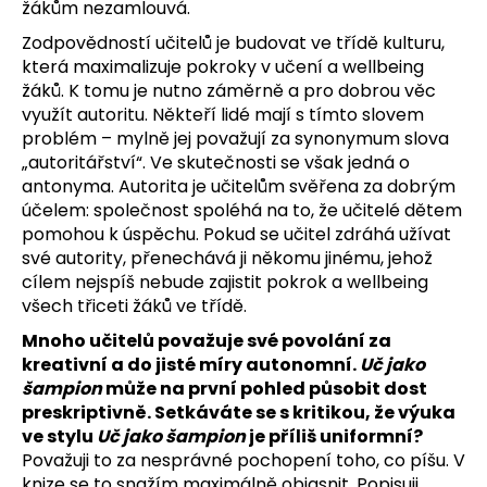
žákům nezamlouvá.
Zodpovědností učitelů je budovat ve třídě kulturu,
která maximalizuje pokroky v učení a wellbeing
žáků. K tomu je nutno záměrně a pro dobrou věc
využít autoritu. Někteří lidé mají s tímto slovem
problém – mylně jej považují za synonymum slova
„autoritářství“. Ve skutečnosti se však jedná o
antonyma. Autorita je učitelům svěřena za dobrým
účelem: společnost spoléhá na to, že učitelé dětem
pomohou k úspěchu. Pokud se učitel zdráhá užívat
své autority, přenechává ji někomu jinému, jehož
cílem nejspíš nebude zajistit pokrok a wellbeing
všech třiceti žáků ve třídě.
Mnoho učitelů považuje své povolání za
kreativní a do jisté míry autonomní.
Uč jako
šampion
může na první pohled působit dost
preskriptivně. Setkáváte se s kritikou, že výuka
ve stylu
Uč jako šampion
je příliš uniformní?
Považuji to za nesprávné pochopení toho, co píšu. V
knize se to snažím maximálně objasnit. Popisuji