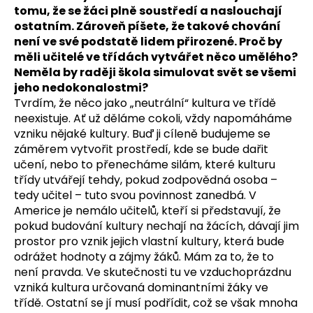
tomu, že se žáci plně soustředí a naslouchají
ostatním. Zároveň píšete, že takové chování
není ve své podstatě lidem přirozené. Proč by
měli učitelé ve třídách vytvářet něco umělého?
Neměla by raději škola simulovat svět se všemi
jeho nedokonalostmi?
Tvrdím, že něco jako „neutrální“ kultura ve třídě
neexistuje. Ať už děláme cokoli, vždy napomáháme
vzniku nějaké kultury. Buď ji cíleně budujeme se
záměrem vytvořit prostředí, kde se bude dařit
učení, nebo to přenecháme silám, které kulturu
třídy utvářejí tehdy, pokud zodpovědná osoba –
tedy učitel – tuto svou povinnost zanedbá. V
Americe je nemálo učitelů, kteří si představují, že
pokud budování kultury nechají na žácích, dávají jim
prostor pro vznik jejich vlastní kultury, která bude
odrážet hodnoty a zájmy žáků. Mám za to, že to
není pravda. Ve skutečnosti tu ve vzduchoprázdnu
vzniká kultura určovaná dominantními žáky ve
třídě. Ostatní se jí musí podřídit, což se však mnoha