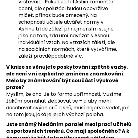
vrstevníci. Pokud učitel Ashin komentář
ocení, ale spolužáci budou opovržlivě
mlčet, přínos bude omezený. Na
schopnosti učitele utvářet normy v
Ashině třídě záleží přinejmenším stejně
jako na tom, zda umí navázat s Ashou
individuální vztah. Na vztazích záleží, ale
na sociálních normách, které vytváříme,
záleží pravděpodobně víc.
V knize se věnujete poskytování zpětné vazby,
ale není v ní explicitně zmíněno známkování.
Mělo by známkování být součástí výukové
praxe?
Myslím, že ano. Je to forma upřímnosti. Musíme
žákům pomáhat zlepšovat se – a aby mohli
dosahovat svých cílů a snů, musí nejprve vědět, jak
na tom jsou, jaká je jejich výchozí poloha.
Jste známý hledáním paralel mezi prací učitelů
a sportovních trenérů. Co mají společného? A k
čemu může být tato příbuznost učitelům