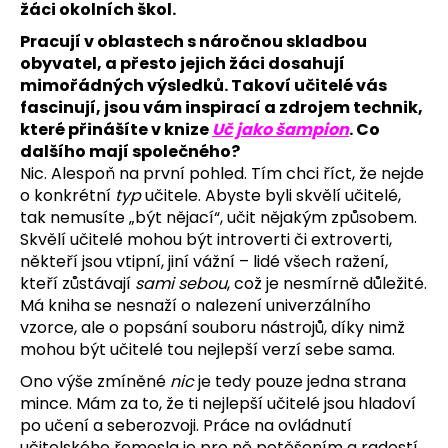
žáci okolních škol.
a
Pracují v oblastech s náročnou skladbou
j
obyvatel, a přesto jejich žáci dosahují
í
mimořádných výsledků. Takoví učitelé vás
t
fascinují, jsou vám inspirací a zdrojem technik,
?
které přinášíte v knize
Uč jako šampion
. Co
dalšího mají společného?
Nic. Alespoň na první pohled. Tím chci říct, že nejde
o konkrétní
typ
učitele. Abyste byli skvělí učitelé,
tak nemusíte „být nějací“, učit nějakým způsobem.
HLEDAT
Skvělí učitelé mohou být introverti či extroverti,
někteří jsou vtipní, jiní vážní – lidé všech ražení,
kteří zůstávají
sami sebou
, což je nesmírně důležité.
Má kniha se nesnaží o nalezení univerzálního
D
vzorce, ale o popsání souboru nástrojů, díky nimž
o
mohou být učitelé tou nejlepší verzí sebe sama.
p
Ono výše zmíněné
nic
je tedy pouze jedna strana
o
mince. Mám za to, že ti nejlepší učitelé jsou hladoví
r
po učení a seberozvoji. Práce na ovládnutí
u
učitelského řemesla je pro ně potěšením a radostí.