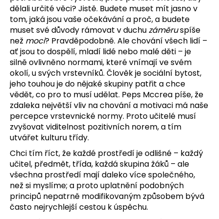
dělali určité věci? Jistě. Budete muset mít jasno v
tom, jaká jsou vaše očekávání a proč, a budete
muset své důvody rámovat v duchu
záměru
spíše
než
moci
? Pravděpodobně. Ale chování všech lidí –
ať jsou to dospělí, mladí lidé nebo malé děti – je
silně ovlivněno normami, které vnímají ve svém
okolí, u svých vrstevníků. Člověk je sociální bytost,
jeho touhou je do nějaké skupiny patřit a chce
vědět, co pro to musí udělat. Peps Mccrea píše, že
zdaleka největší vliv na chování a motivaci má naše
percepce vrstevnické normy. Proto učitelé musí
zvyšovat viditelnost pozitivních norem, a tím
utvářet kulturu třídy.
Chci tím říct, že každé prostředí je odlišné – každý
učitel, předmět, třída, každá skupina žáků – ale
všechna prostředí mají daleko více společného,
než si myslíme; a proto uplatnění podobných
principů nepatrně modifikovaným způsobem bývá
často nejrychlejší cestou k úspěchu.