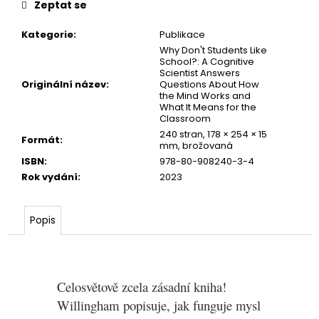
č
Zeptat se
u
j
Kategorie
:
Publikace
e
Why Don't Students Like
School?: A Cognitive
m
Scientist Answers
e
Originální název
:
Questions About How
the Mind Works and
What It Means for the
Classroom
240 stran, 178 × 254 × 15
Formát
:
mm, brožovaná
ISBN
:
978-80-908240-3-4
Rok vydání
:
2023
Popis
Celosvětově zcela zásadní kniha!
Willingham popisuje, jak funguje mysl