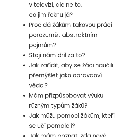
v televizi, ale ne to,
co jim řeknu já?
Proč dá žákům takovou práci
porozumět abstraktním
pojmům?
Stojí nám dril za to?
Jak zařídit, aby se žáci naučili
přemýšlet jako opravdoví
vědci?
Mám přizpůsobovat výuku
různým typům žáků?
Jak můžu pomoci žákům, kteří
se učí pomaleji?
Jak mám poznat, zda nové