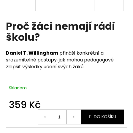
a
j
í
Proč žáci nemají rádi
t
školu?
?
Daniel T. Willingham
přináší konkrétní a
srozumitelné postupy, jak mohou pedagogové
zlepšit výsledky učení svých žáků.
HLEDAT
Skladem
D
o
359 Kč
p
Měrná
o
DO KOŠÍKU
cena:
r
u