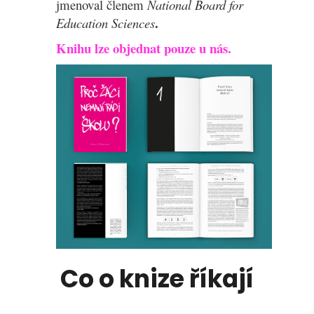
jmenoval členem
National Board for
.
Education Sciences
Knihu lze objednat pouze u nás.
Co o knize říkají